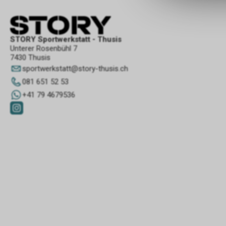
STORY Sportwerkstatt - Thusis
Unterer Rosenbühl 7
7430 Thusis
sportwerkstatt
@
story-thusis.ch
081 651 52 53
+41 79 4679536