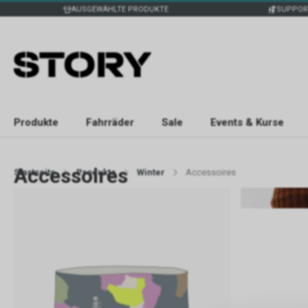
AUSGEWÄHLTE PRODUKTE
SUPPOR
Produkte
Fahrräder
Sale
Events & Kurse
Accessoires
Startseite
Produkte
Winter
Accessoires