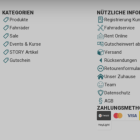
KATEGORIEN
NÜTZLICHE INF
Produkte
Registrierung Ku
Fahrräder
Fahrradservice
Sale
Rent Online
Events & Kurse
Gutscheinwert a
STORY Artikel
Versand
Gutschein
Rücksendungen
Retourenformula
Unser Zuhause
Team
Datenschutz
AGB
ZAHLUNGSMETH