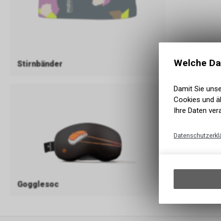
Welche Da
Stirnbänder
Mützen
Damit Sie uns
Cookies und äh
Ihre Daten ver
Datenschutzerkl
Gogglesoc