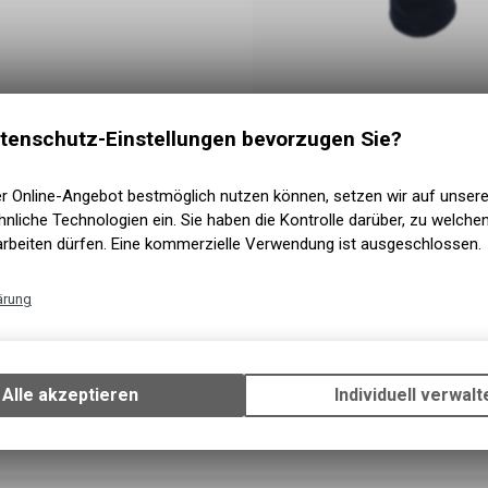
tenschutz-Einstellungen bevorzugen Sie?
Neckwarmer
er Online-Angebot bestmöglich nutzen können, setzen wir auf unser
nliche Technologien ein. Sie haben die Kontrolle darüber, zu welch
arbeiten dürfen. Eine kommerzielle Verwendung ist ausgeschlossen.
ärung
Technische Funktionen
Wir erfassen und speichern bestimmte Interaktionen und Einstellun
Ihrem Gerät, um die grundlegenden Funktionen unseres Online-Angeb
Alle akzeptieren
Individuell verwalt
Verwendung des Warenkorbs, zu ermöglichen. Bitte beachten Sie, d
gespeicherten Daten keinerlei Rückschlüsse auf Ihre persönlichen I
zulassen.