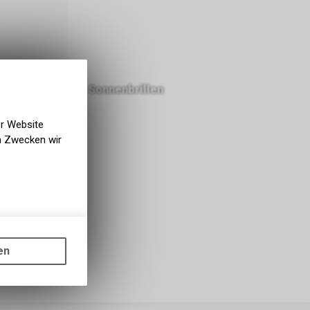
Sonnenbrillen
er Website
en Zwecken wir
gen auf
ots, wie die
en
ass die
nformationen