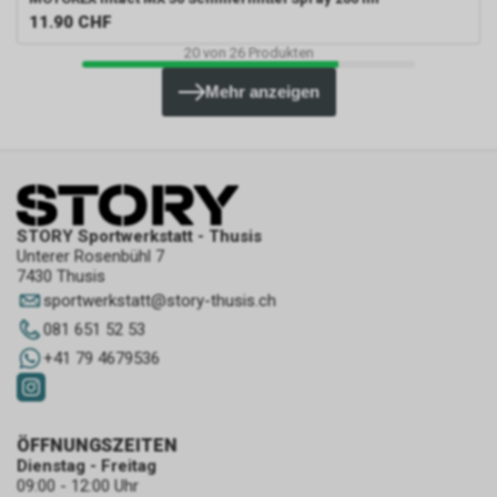
11.90
CHF
20
von
26
Produkten
Mehr anzeigen
STORY Sportwerkstatt - Thusis
Unterer Rosenbühl 7
7430 Thusis
sportwerkstatt
@
story-thusis.ch
081 651 52 53
+41 79 4679536
ÖFFNUNGSZEITEN
Dienstag - Freitag
09:00 - 12:00 Uhr