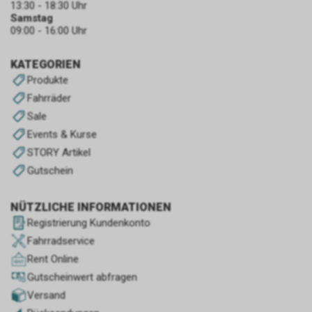
13:30 - 18:30 Uhr
Samstag
09:00 - 16:00 Uhr
KATEGORIEN
Produkte
Fahrräder
Sale
Events & Kurse
STORY Artikel
Gutschein
NÜTZLICHE INFORMATIONEN
Registrierung Kundenkonto
Fahrradservice
Rent Online
Gutscheinwert abfragen
Versand