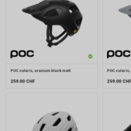
POC
cularis, uranium black matt
POC
cularis,
259.00
CHF
259.00
CH