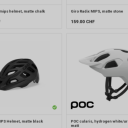
mips helmet, matte chalk
Giro
Radix MIPS, matte stone
F
159.00
CHF
IPS Helmet, matte black
POC
cularis, hydrogen white/u
matt