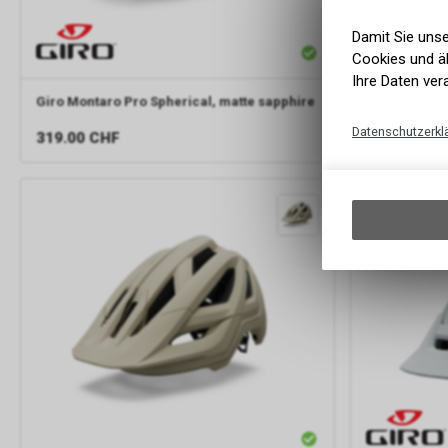
Damit Sie uns
Cookies und äh
Ihre Daten ver
Giro
Montaro Pro Spherical, matte sapphire
Giro Cycling
black
Datenschutzerkl
319.00
CHF
219.00
CH