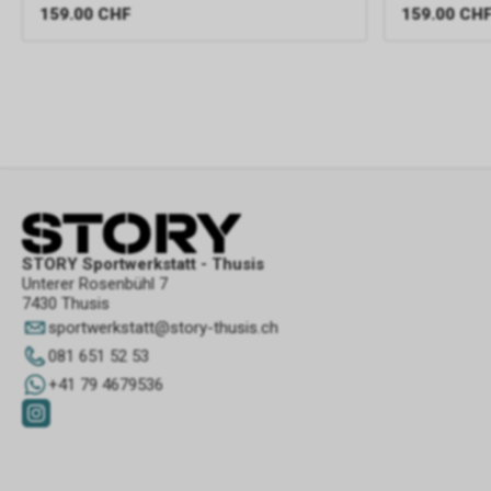
159.00
CHF
159.00
CH
STORY Sportwerkstatt - Thusis
Unterer Rosenbühl 7
7430 Thusis
sportwerkstatt
@
story-thusis.ch
081 651 52 53
+41 79 4679536