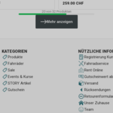
F
259.00
CHF
20
von
32
Produkten
Mehr anzeigen
KATEGORIEN
NÜTZLICHE INF
Produkte
Registrierung Ku
Fahrräder
Fahrradservice
Sale
Rent Online
Events & Kurse
Gutscheinwert a
STORY Artikel
Versand
Gutschein
Rücksendungen
Retourenformula
Unser Zuhause
Team