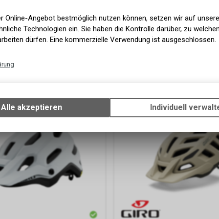
er Online-Angebot bestmöglich nutzen können, setzen wir auf unser
nliche Technologien ein. Sie haben die Kontrolle darüber, zu welch
arbeiten dürfen. Eine kommerzielle Verwendung ist ausgeschlossen.
Montaro III MIPS Helmet, matte
Giro Cycling
Montaro III MIPS H
white
ärung
F
219.00
CHF
Technische Funktionen
Wir erfassen und speichern bestimmte Interaktionen und Einstellun
Ihrem Gerät, um die grundlegenden Funktionen unseres Online-Angeb
Alle akzeptieren
Individuell verwalt
Verwendung des Warenkorbs, zu ermöglichen. Bitte beachten Sie, d
gespeicherten Daten keinerlei Rückschlüsse auf Ihre persönlichen I
zulassen.