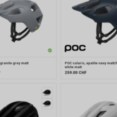
 granite grey matt
POC
cularis, apatite navy matt
white matt
F
259.00
CHF