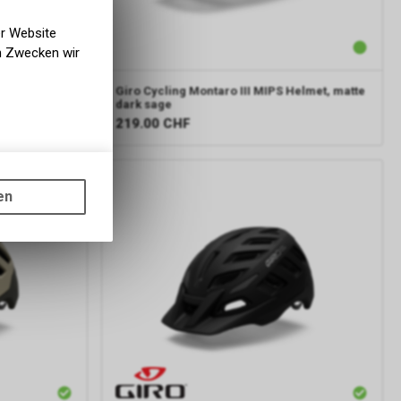
er Website
en Zwecken wir
elmet, matte
Giro Cycling
Montaro III MIPS Helmet, matte
dark sage
219.00
CHF
gen auf
ots, wie die
en
ass die
nformationen