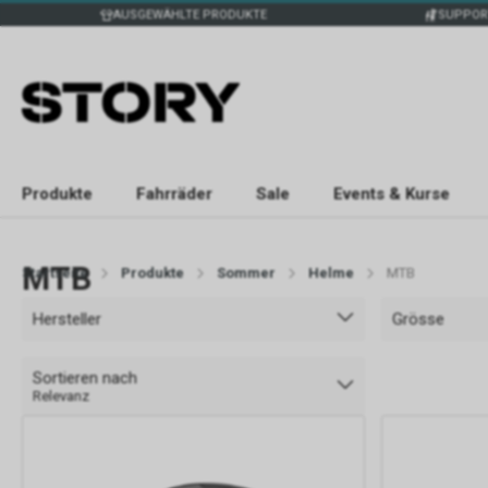
AUSGEWÄHLTE PRODUKTE
SUPPOR
Produkte
Fahrräder
Sale
Events & Kurse
MTB
Startseite
Produkte
Sommer
Helme
MTB
Hersteller
Grösse
Sortieren nach
Relevanz