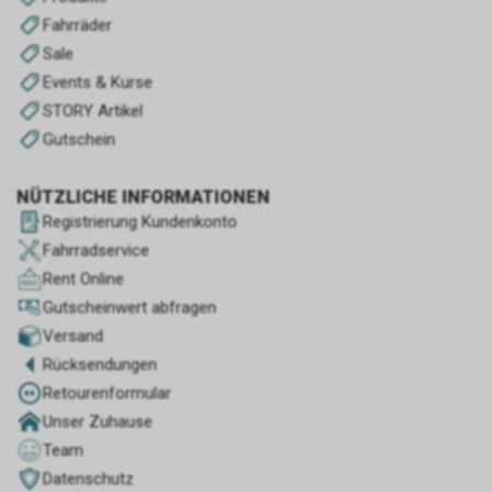
Fahrräder
Sale
Events & Kurse
STORY Artikel
Gutschein
NÜTZLICHE INFORMATIONEN
Registrierung Kundenkonto
Fahrradservice
Rent Online
Gutscheinwert abfragen
Versand
Rücksendungen
Retourenformular
Unser Zuhause
Team
Datenschutz