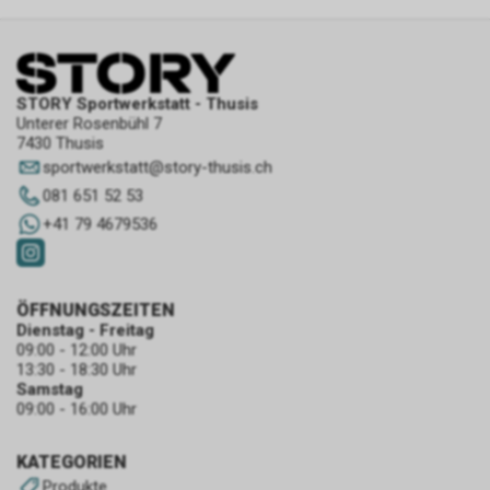
STORY Sportwerkstatt - Thusis
Unterer Rosenbühl 7
7430 Thusis
sportwerkstatt
@
story-thusis.ch
081 651 52 53
+41 79 4679536
ÖFFNUNGSZEITEN
Dienstag - Freitag
09:00 - 12:00 Uhr
13:30 - 18:30 Uhr
Samstag
09:00 - 16:00 Uhr
KATEGORIEN
Produkte