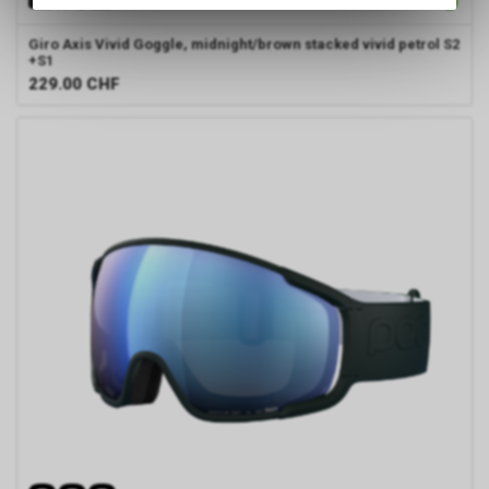
des Warenkorbs, zu
ermöglichen. Bitte beachten Sie,
Giro
Axis Vivid Goggle, midnight/brown stacked vivid petrol S2
+S1
dass die gespeicherten Daten
229.00
CHF
keinerlei Rückschlüsse auf Ihre
persönlichen Informationen
zulassen.