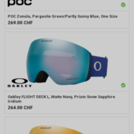
POC
Zonula, Pargasite Green/Partly Sunny Blue, One Size
269.00
CHF
Oakley
FLIGHT DECK L, Matte Navy, Prizm Snow Sapphire
Iridium
264.00
CHF