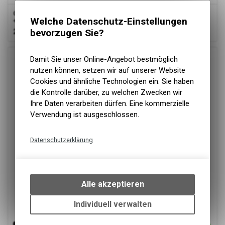
Giro
Axis Vivid Goggle, glacier green stacked vivid envy S3
Welche Datenschutz-Einstellungen
+S1
229.00
CHF
bevorzugen Sie?
Damit Sie unser Online-Angebot bestmöglich
nutzen können, setzen wir auf unserer Website
Cookies und ähnliche Technologien ein. Sie haben
die Kontrolle darüber, zu welchen Zwecken wir
Ihre Daten verarbeiten dürfen. Eine kommerzielle
Verwendung ist ausgeschlossen.
Datenschutzerklärung
Technische Funktionen
Wir erfassen und speichern
bestimmte Interaktionen und
Alle akzeptieren
Einstellungen auf Ihrem Gerät,
um die grundlegenden
Individuell verwalten
Funktionen unseres Online-
Angebots, wie die Verwendung