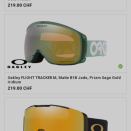
219.00
CHF
Oakley
FLIGHT TRACKER M, Matte B1B Jade, Prizm Sage Gold
Iridium
219.00
CHF