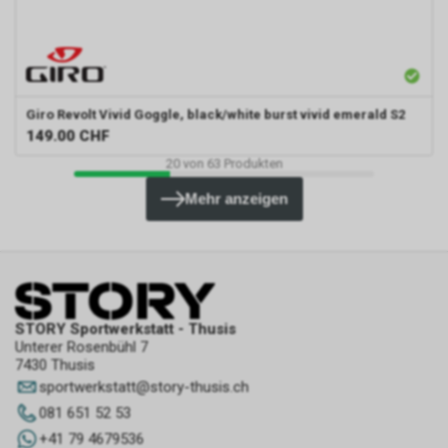
Giro
Revolt Vivid Goggle, black/white burst vivid emerald S2
149.00
CHF
20
von
63
Produkten
Mehr anzeigen
STORY Sportwerkstatt - Thusis
Unterer Rosenbühl 7
7430 Thusis
sportwerkstatt
@
story-thusis.ch
081 651 52 53
+41 79 4679536