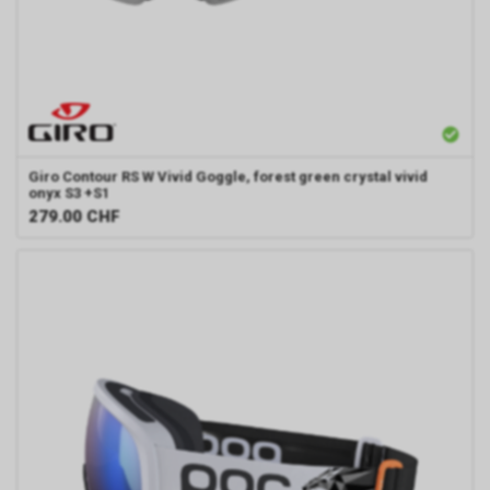
Giro
Contour RS W Vivid Goggle, forest green crystal vivid
onyx S3 +S1
279.00
CHF