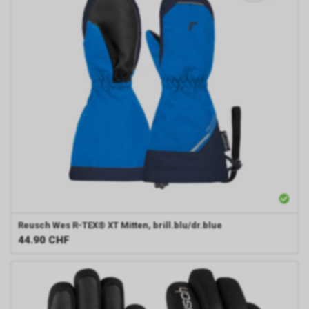
Reusch
Wes R-TEX® XT Mitten, brill.blu/dr.blue
44.90
CHF