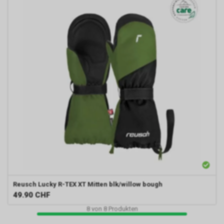
Reusch
Lucky R-TEX XT Mitten blk/willow bough
49.90
CHF
8
von
8
Produkten