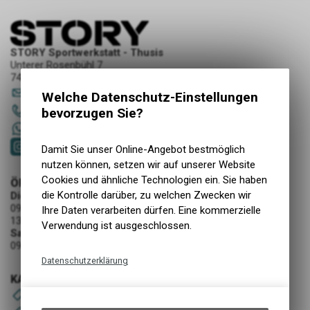
STORY Sportwerkstatt - Thusis
Unterer Rosenbühl 7
7430 Thusis
sportwerkstatt
@
story-thusis.ch
Welche Datenschutz-Einstellungen
081 651 52 53
bevorzugen Sie?
+41 79 4679536
Damit Sie unser Online-Angebot bestmöglich
nutzen können, setzen wir auf unserer Website
Cookies und ähnliche Technologien ein. Sie haben
ÖFFNUNGSZEITEN
die Kontrolle darüber, zu welchen Zwecken wir
Dienstag - Freitag
09:00 - 12:00 Uhr
Ihre Daten verarbeiten dürfen. Eine kommerzielle
13:30 - 18:30 Uhr
Verwendung ist ausgeschlossen.
Samstag
09:00 - 16:00 Uhr
Datenschutzerklärung
KATEGORIEN
Technische Funktionen
Produkte
Wir erfassen und speichern