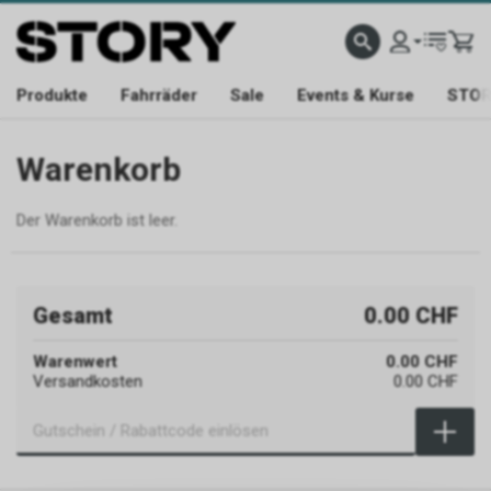
KTE
SUPPORT YOUR LOCAL SHOP
CHAT MIT UNS 079 467 95 36
KAUF BEI UNS U
Produkte
Fahrräder
Sale
Events & Kurse
STORY
Warenkorb
Der Warenkorb ist leer.
Gesamt
0.00 CHF
Warenwert
0.00 CHF
Versandkosten
0.00 CHF